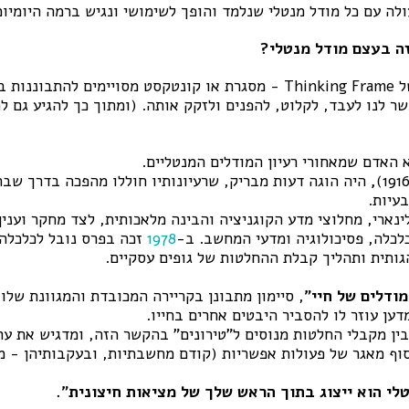
לה עם כל מודל מנטלי שנלמד והופך לשימושי ונגיש ברמה היומיו
ה בעצם מודל מנטלי?
מודל מנטלי הוא סוג של Thinking Frame - מסגרת או קונטקסט מסויימים לה
 לנו לעבד, לקלוט, להפנים ולזקק אותה. (ומתוך כך להגיע גם לת
האדם שמאחורי רעיון המודלים המנטליים.
,
היה הוגה דעות מבריק, שרעיונותיו חוללו מהפכה בדרך שבה
עיות.
ינארי, מחלוצי מדע הקוגניציה והבינה מלאכותית, לצד מחקר וענין
לכלה, פסיכולוגיה ומדעי המחשב. ב-
1978
זכה בפרס נובל לכלכלה 
ותית ותהליך קבלת ההחלטות של גופים עסקיים.
מודלים של חיי
"
, סיימון מתבונן בקריירה המכובדת והמגוונת שלו
ען עוזר לו להסביר היבטים אחרים בחייו.
ן מקבלי החלטות מנוסים ל"טירונים" בהקשר הזה, ומדגיש את ער
וף מאגר של פעולות אפשריות (קודם מחשבתיות, ובעקבותיהן - מ
לי הוא ייצוג בתוך הראש שלך של מציאות חיצונית
".