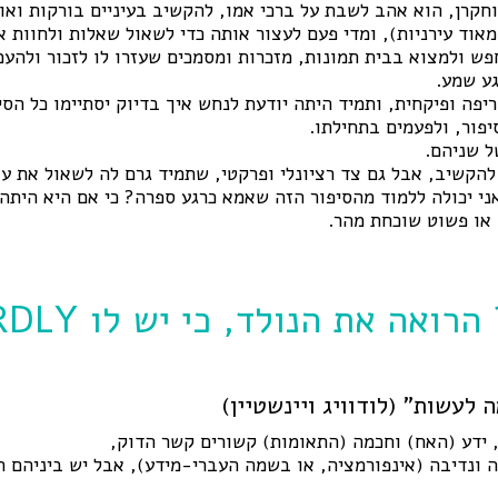
וחקרן, הוא אהב לשבת על ברכי אמו, להקשיב בעיניים בורקות ואוז
אוד עירניות), ומדי פעם לעצור אותה כדי לשאול שאלות ולחוות א
פש ולמצוא בבית תמונות, מזכרות ומסמכים שעזרו לו לזכור ולהעמ
ע שמע.
ריפה ופיקחית, ותמיד היתה יודעת לנחש איך בדיוק יסתיימו כל הס
פור, ולפעמים בתחילתו.
ל שניהם.
ן להקשיב, אבל גם צד רציונלי ופרקטי, שתמיד גרם לה לשאול את ע
אני יכולה ללמוד מהסיפור הזה שאמא כרגע ספרה? כי אם היא היתה
 או פשוט שוכחת מהר.
איזהו חכם? הרואה את הנ
 לעשות" (לודוויג ויינשטיין)
, ידע (האח) וחכמה (התאומות) קשורים קשר הדוק,
 ונדיבה (אינפורמציה, או בשמה העברי-מידע), אבל יש ביניהם ה