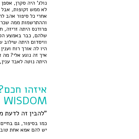
נולג' היה סקרן, אספן 
לא ממש זקופות, אבל מ
אחרי כל סיפור אהב לח
וההתרשמות ממה שכרג
פרודנס היתה זריזה, ח
שלהם, כבר באמצע הסי
וויסדום היתה שילוב ש
היו לה אורך רוח ועני
איך זה נוגע אלי? מה 
היתה נוטה לאבד ענין,
WISDOM
"להבין זה לדעת מה
כמו בסיפור, גם בחיים
יש להם אמא אחת טובה