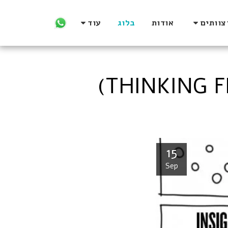
צוותים
אודות
בלוג
עוד
15
Sep