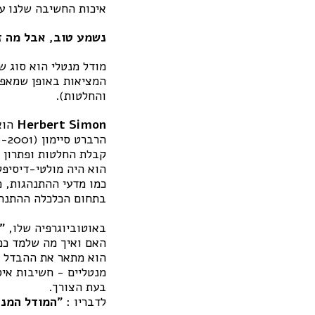
איכות החשיבה שלנו עו
נשמע טוב, אבל מה ז
המציאות באופן שמאפשר
והחלטות).
Herbert Simon
הוא 
הרברט סיימון (1916-2001)
קבלת החלטות ופתרון ב
הוא היה מולטי-דיסיפל
כמו מדעי ההתנהגות, כ
בתחום הכלכלה ההתנהג
באוטוביוגרפיה שלו,
"
האם ואיך מה שלמד כמד
הוא מתאר את ההבדל בי
מנטליים - חשיבות איס
בעת הצורך.
לדבריו :
"
המודל המנט