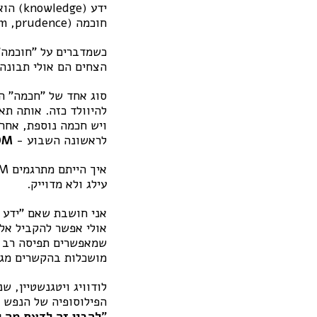
ידע (knowledge) הוא הכרה ושליטה ברמות שונות של מידע,
חוכמה (wisdom ,
prudence
כשמדברים על "חוכמה",
הצחים הם אולי תבונה 
סוג אחד של "חכמה" הי
להיוולד כזה. אותה תאומה זריז
ויש חכמה נוספת, אחרת,
לראשונה השבוע -
OM
עילג ולא מדוייק.
אני חושבת שאם "ידע ע
שמאפשרים תפיסה רב מ
מושכלות בהקשרים מגו
הפילוסופיה של הנפש 
"
להבין זה לדעת מה 