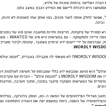
)
היא היכולת ליישם את המידע הנכון במצב נתון.
 אפשר לחלק אותה לשני סוגים, כמו אותן שתי תאומות לא זהות,
ובינה.
א תמהיל של פיקחות, חריפות וחדות מחשבה שהם סוג של נתונים 
ה וחמקמקה - גם במציאות היא סוג של WANTED - מצרך נדיר ומבוקש.
 שנרכשת על ידי יישום ידע וניסיון מצטבר, שזכתה לכינוי מעניין
.
WORDLY WISD
איך הייתם מתרגמים WORDLY WISDOM? לא מצאתי לה מקבילה בעברית, "ח
ולם" הוא מושג שמבטא ידע כללי שמבוסס על חשיפה לעולמות דעת 
אולי אפשר להקביל אליו את WORDLY WISDOM כ "חוכמת עולם" - הכרות
ימדית של המציאות ותפקוד מיטבי בתוכה, מתוך חשיבה, מודעות
ונים.
לודוויג ויטגנשטיין, שנחשב מגדולי הפילוסופים של המאה 
והפילוסופיה של השפה, ניסח במשפט יפה את השורה התחתונה שכ
לעשות
."