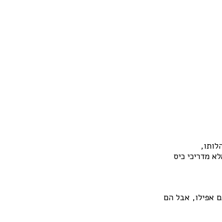
לותו,
א מדריכי כיס
ם אפילו, אבל הם