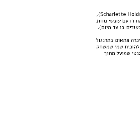
דוגמא נפלאה לרגע אהה! כזה, שעונה להגדרה של אופרה, שיתפה שארלוט הולדמן, (Scharlette Holdman),
מודדו עם עונשי מוות.
זרים בו עד היום).
זכרה פתאום בתרנגול
 (באנגלית tick-tack-toe), וכך הצליחה להוכיח שמי שמשחק
נטי שפועל מתוך