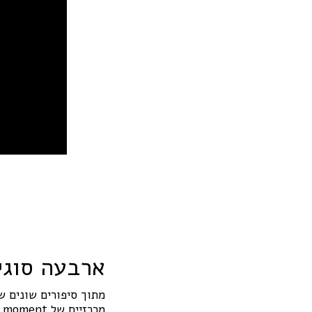
ארבעה סוגי !a
מתוך סיפורים שונים ש
מרכזיים של Aha! moment: