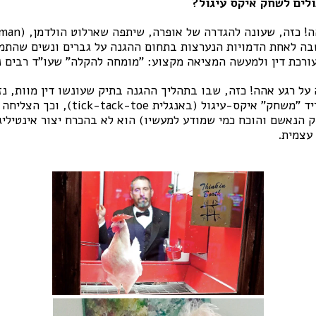
לים לשחק איקס עיגול?
 ב-2017 ונחשבה לאחת הדמויות הנערצות בתחום ההגנה על גברים ונשים שהת
עורכת דין ולמעשה המציאה מקצוע: "מומחה להקלה" שעו"ד רבים נע
על רגע אהה! כזה, שבו בתהליך ההגנה בתיק שעונשו דין מוות, נ
שראתה פעם בדוכן ביריד "משחק" איקס-עיגול
ק הנאשם והוכח כמי שמודע למעשיו) הוא לא בהכרח יצור אינטיליג
עצמית.