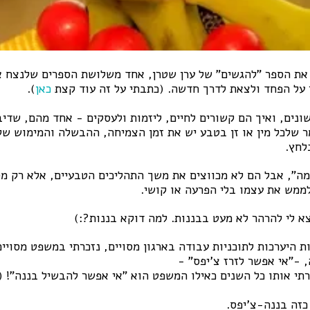
 את הספר "להגשים" של ערן שטרן, אחד משלושת הספרים שלנצח או
 על הפחד ולצאת לדרך חדשה. (כתבתי על זה עוד קצת
כאן
).
ונים, ואיך הם קשורים לחיים, ליזמות ולעסקים - אחד מהם, שדיב
 שלכל מין או זן בטבע יש את זמן הצמיחה, ההבשלה והמימוש שלו
לחץ.
מה", אבל הם לא מכווצים את משך התהליכים הטבעיים, אלא רק מס
ממש את עצמו בלי הפרעה או קושי.
א לי להרהר לא מעט בבננות. למה דוקא בננות?:)
 היערכות לתוכניות עבודה בארגון מסויים, נזכרתי במשפט מסויי
-"אי אפשר לזרז צ'יפס" -
רתי אותו כל השנים כאילו המשפט הוא "אי אפשר להבשיל בננה"! 
כזה בננה-צ'יפס.