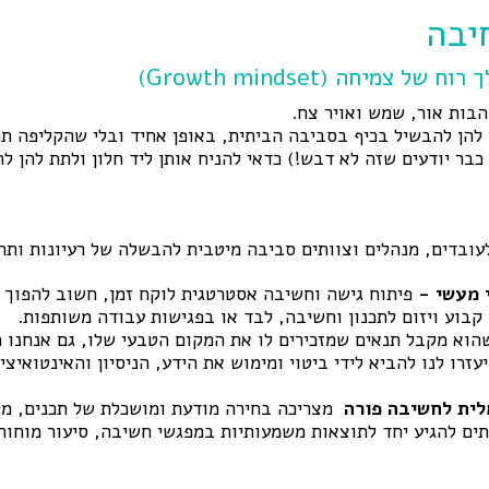
יבה
 צמיחה (Growth mindset)
הבות אור, שמש ואויר צח.
 להן להבשיל בכיף בסביבה הביתית, באופן אחיד ובלי שהקליפה ת
 כבר יודעים שזה לא דבש!) כדאי להניח אותן ליד חלון ולתת להן ל
עובדים, מנהלים וצוותים סביבה מיטבית להבשלה של רעיונות ותה
 מעשי -
פיתוח גישה וחשיבה אסטרטגית לוקח זמן, חשוב להפוך 
קבוע ויזום לתכנון וחשיבה, לבד או בפגישות עבודה משותפות.
הוא מקבל תנאים שמזכירים לו את המקום הטבעי שלו, גם אנחנו 
עזרו לנו להביא לידי ביטוי ומימוש את הידע, הניסיון והאינטואיצ
לית לחשיבה פורה
מצריכה בחירה מודעת ומושכלת של תכנים, מיק
ים להגיע יחד לתוצאות משמעותיות במפגשי חשיבה, סיעור מוחות,