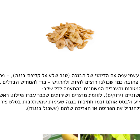
צמי עפה עם הדימוי של הבננה (טוב שלא על קליפת בננה), - פרי
צהובה כמו שכולנו רוצים להיות ולהרגיש - כדי להמחיש הבדלים ב
והמטרות והצרכים המשתנים בהתאמה לכל שלב:
שוניים (ירוקים), לעומת מוצרים ושירותים שכבר עברו פיילוט ראש
ע ולבסס אותם (כמו חתיכות בננה טעימות שמשתלבות בסלט פירות
ולהגדיל את הפריסה או הצריכה שלהם (אשכול בננות).