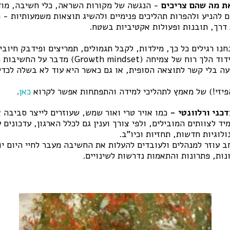
ת מה שהם צריכים
- הנגשה של מקורות השראה, כלי חשיבה, מוד
ם להניע ולהפרות תהליכים פנימיים ולהשיג תוצאות משמעותיות - ר
דרך, תובנות ופעולות אקטיביות בשטח.
חנו רגילים כל כך, מילדות, לקבל תגמולים, תמריצים ופידבק חיובי
מהירים ונראים לעין. עידוד הלך רוח של צמיחה (ndset
ה בלי קשר לתוצאה הסופית, או גם כאשר היא עוד לא בשלה לכדי
פיזי!) של מאמץ לתהליכי למידה והתפתחות אפשר לקרוא
כאן
.
ני ורלוונטי -
כמו אויר טרי ואור שמש, שעוזרים לייצר סביבה 
ד לצוותים המובילים, ולפי צורך וענין גם לכלל הארגון, עדכונים
לוגיות חדשות, תחזיות וכיו"ב.
חב עוזר למנהלים ולעובדים להעלות את החשיבה מעבר לחיי היום י
ונות, פתרונות והתאמות נדרשות לשינויים.