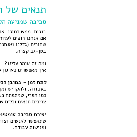
תנאים של ח
סביבה שמניעה הלך רוח של
בננות, ממש כמונו, או
אם אנחנו רוצים לעזור
שחורים (גדלנו ואנחנו
בטן-גב קצרה.
ומה זה אומר עלינו?
איך מאפשרים כארגון ל
ל
תת זמן - במובן הכי
בעבודה, ולהקדיש זמן 
כמו הפרי, שמתפתח כש
צריכים תנאים וכלים שי
י
צירת סביבה אופטימ
שתאפשר לאנשים וצוות
ופגישות עבודה.