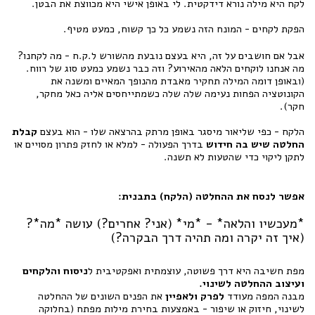
לקח היא מילה נורא דידקטית. לי באופן אישי היא מכווצת את הבטן.
הפקת לקחים - המונח הזה נשמע כל כך קשוח, כמעט מטיף.
אבל אם חושבים על זה, היא בעצם נובעת מהשורש ל.ק.ח - מה לקחנו?
מה אנחנו לוקחים הלאה מהאירוע? וזה כבר נשמע כמעט סוג של רווח.
(ובאופן דומה המילה תחקיר מאבדת מהנופך המאיים ומשנה את
הקונוטציה הפחות נעימה שלה שלה כשמתייחסים אליה כאל מחקר,
חקר).
הלקח - כפי שליאור מיסגר באופן מרתק בהרצאה שלו - הוא בעצם
קבלת
החלטה שיש בה חידוש
בדרך הפעולה - למלא או לחזק פתרון מסויים או
לתקן ליקוי כדי שהטעות לא תשנה.
אפשר לנסח את ההחלטה (הלקח) בתבנית:
*מעכשיו והלאה* - *מי* (אני? אחרים?) עושה *מה*?
(איך זה יקרה ומה תהיה דרך הבקרה?)
מפת חשיבה היא דרך פשוטה, עוצמתית ואפקטיבית ל
ניסוח והלקחים
ועיצוב ההחלטה לשינוי.
מבנה המפה מעודד
לפרק ולאפיין
את הפנים השונים של ההחלטה
לשינוי, חיזוק או שיפור - באמצעות בחירת מילות מפתח (בחלוקה