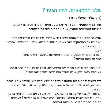
שלב הממצאים: למה הפער?
(השאלה השלישית)
זהו לב התחקיר
- מעבר מדוקדק על תאור המקרה והיכולת להפיק
תובנות וממצאים מתוכו, שיהיו הבסיס להפקת הלקחים.
שפיגלר הסב את תשומת הלב לכך שבדרך כלל אנחנו מבזבזים זמן
ואנרגיה על התעסקות יתר בשתי השאלות הראשונות - מה רצינו /תכננו
ומה קרה בפועל.
אבל!
השלב המכריע והמהותי הוא ההתעמקות בשאלה השלישית:
למה או במה טעיתי?
(הוא התייחס לניהול תחקירים מקצועיים, וזה נכון על אחת כמה וכמה
באירועי היום-יום, שלא תמיד מעובדים באופן יזום וסדור).
כדי להבין ולתפוס את התמונה השלמה שלעיתים היא שילוב של גורמים
ונסיבות, או שרשרת אירועים מתגלגלים, ולא קו ליניארי של סיבה >
תוצאה,
יש צורך לעבור על כל פרטי ומרכיבי האירוע, גם אם הוא התרחש ברגע
אחד, ולנסות להבין איפה *בדיוק* היה השיבוש או הליקוי? לעיתים
מדובר בתמהיל שיש בו כמה גורמים.