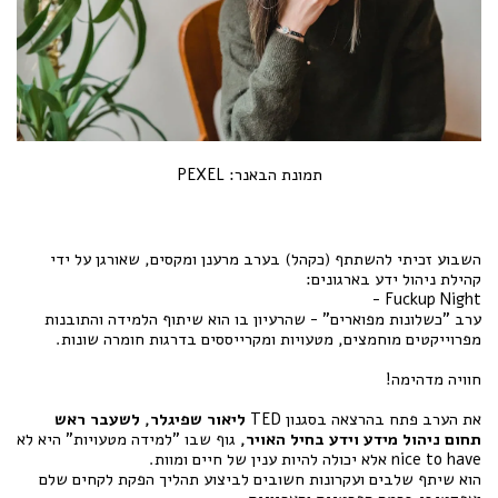
תמונת הבאנר: PEXEL
השבוע זכיתי להשתתף (כקהל) בערב מרענן ומקסים, שאורגן על ידי
קהילת ניהול ידע בארגונים:
Fuckup Night -
ערב "כשלונות מפוארים" - שהרעיון בו הוא שיתוף הלמידה והתובנות
מפרוייקטים מוחמצים, מטעויות ומקרייססים בדרגות חומרה שונות.
חוויה מדהימה!
את הערב פתח בהרצאה בסגנון TED
ליאור שפיגלר, לשעבר
ראש
תחום ניהול מידע וידע בחיל האויר,
גוף שבו "למידה מטעויות" היא לא
nice to have אלא יכולה להיות ענין של חיים ומוות.
הוא שיתף שלבים ועקרונות חשובים לביצוע תהליך הפקת לקחים שלם