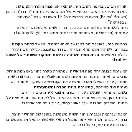
ואחרון חביב, בדומה לערב הזה, שהציג את הכוח והערך העצום של
למידת עמיתים בהקשר הספציפי של מה שהסוציולוגית ד"ר ברנ'ה בראון
(Brené Brown) קראה לו בהרצאת הTED האהובה שלה "העוצמה
שבפגיעות" -
ניתן להשתמש במפות חשיבה ככלי נהדר ושיתופי למפגשי למידת
עמיתים (פרונטלית, משותפת וסינכרונית ממש כמו Fuckup Night).
במפגש כזה, באופן דומה למפגשי מאסטרמיינד, אפשר לקחת מקרים
נבחרים, לשחזר ולתחקר אותם יחד, בדרך מרעננת, קלילה ורבת ערך
לכולם באמצעות
בנית מפת חשיבה לניתוח ותחקור משותף של case
.
studies
המשימה לבנות יחד מפה ויזואלית שמתארת מקרה נתון באמצעות פירוק
מרכיבים, איתור וניתוח ההחלטות השגויות שנלקחו בדרך, מייצרת שיח
ממוקד, עניני ואפילו מהנה, ומשנה את הקונוטציה והפוקוב מחוויה לא
נעימה ועד מאיימת,
לחשיבת צוות מפרה ומשמעותית.
בשונה מתחקיר שנעשה על ידי גורם חיצוני (לעיתים בין דרגים
שונים),כאן החוויה שיתופית ויש בה מימד של לקיחת אחריות אישית על
ניתוח האירוע וההבנה שלו באופן עמוק, ארוך טווח ופרואקטיבי.
המפה שנרקמת ונבנית מתוך השיח משמשת בסופו של התהליך תוצר
ברור, קונקרטי ושימושי - פרוטוקול ויזואלי שאפשר להפיץ ולהשתמש בו
להדרכות עתידיות, ניהול ובקרה.