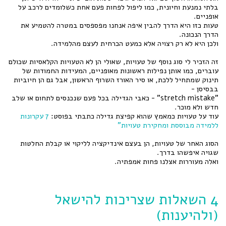
בלתי נמנעת וחיונית, כמו ליפול לפחות פעם אחת כשלומדים לרכב על
אופניים.
טעות כזו היא הדרך להבין איפה אנחנו מפספסים במטרה להטמיע את
הדרך הנכונה.
ולכן היא לא רק רצויה אלא כמעט הכרחית לעצם מהלמידה.
זה הזכיר לי סוג נוסף של טעויות, שאולי הן לא הטעויות הקלאסיות שכולם
עוברים, כמו אותן נפילות ראשונות מאופניים, המעידות החמודות של
תינוק שמתחיל ללכת, או סיר האורז השרוף הראשון, אבל גם הן חיוביות
בבסיסן -
"stretch mistake" - כאבי הגדילה בכל פעם שנכנסים לתחום או שלב
חדש ולא מוכר.
עוד על טעויות כמאמץ שהוא קפיצת גדילה כתבתי בפוסט:
7 עקרונות
ללמידה מבוססת ומחקירת טעויות"
הסוג האחר של טעויות, הן בעצם אינדיקציה לליקוי או קבלת החלטות
שגויה איפשהו בדרך.
ואלה מעוררות אצלנו פחות אמפתיה.
4 השאלות שצריכות להישאל
(ולהיענות)