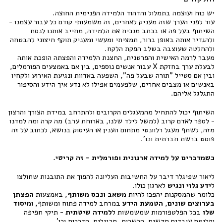
יש כוח ועוצמה בתמלול והדהוד הלמידה הפנימית החוצה.
עוד לפני הערך שזה מעניק לאחרים, זה משמעותי קודם כל עבור עצמנו -
השיתוף בעל פה או בכתב מנכיח את הלמידה, מחייב אותנו לנסח
ולהגדיר אותה באופן ברור, תמציתי ומעשי ומעניק תוקף חיצוני להבטחה
ולהחלטה שעוצבה בשלב הפקת הלקח.
מעבר לרמה האישית והפרטנית, החצנת הלמידה והפצתה הופכת אותה
לבעלת ערך בחזקת X עבור אנשים נוספים, בין אם באמצעים הפורמלים,
ובין אם סטייל "תורה שבעל פה", השפעה באדוות ונגיעת האירוע ולקחיו
באנשים או מצבים אחרים, שלפעמים אפילו לא נדע איך הידע והסיפור
התגלגל אליהם.
השיתוף יכול להתחיל מהמעגלים הקרובים ולהתרחב במידת הצורך והרצון
- לספר לאדם קרוב (למשל לילד שלנו, בארוחת ערב) מה קרה ומה למדנו
מזה, לשתף מעגל רלוונטי מתחום הענין או העיסוק בנושא, לכתוב על זה
פוסט ברשת חברתית וכו'.
כשמדברים על למידה ארגונית ופורמלית - זה קריטי.
ליאור שפיגלר דיבר על החשיבות העליונה להפוך את התובנות שחולצו
ל
ידע גלוי
ונגיש
לארגון כולו.
כלומר שהמסקנות יהפכו להיות
משאב ונכס משותף
, באמצעות
הפצתן
בערוצים שונים
,
הטמעת הידע
במרחב למידה פתוח ומשותף, ו
מיסוד
שלו
בכל הפלטפורמות שמשמשות ל
למידה שיטתית
- תיקי חפיפה
וקליטת עובדים חדשים, הכשרות, תרגילים, הדרכות וכו'.