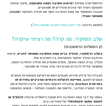
הויזואליזציה מסיעת ל
פיתוח חשיבה ושפה משותפת
, סיעור מוחות
והעמקת השיח לפי צרכים מוגדרים או ספונטנים.
המבנה המסתעף של מפת החשיבה הופך את תהליך התחקור ל
מובנה,
מאפשר ומכיל.
(לפוסט הדרכה:
איך להכין מפת חשיבה אפקטיבית?
)
שלב התחקיר: מה קרה? מה רציתי שיקרה?
(2 השאלות הראשונות)
בשלב הראשוני, תהליך בנית מפת החשיבה מאפשר להניע
, פיתוח
והרחבת תהליך תחקור והתקדמות בין השלבים שלו.
תהליך בנית המפה משקף, מקדם ומעמיק את תהליך החשיבה עצמו,
ומאפשר צלילה לרבדים שונים לפי צורך מוגדר או ספונטני.
העבודה על פירוק ופירוט הענפים השונים ויציקת משמעויות ונתונים
מגוונים לתוכם,
מסייעת להעלות היבטים ומרכיבים
באירוע או
בשרשרת הנסיבות
שהובילה לתוצאה מסויימת, להבין ולהשלים את
פרטי המקרה המדובר, ולראות את התמונה השלמה - פשוטו כמשמעו.
בסופו של דבר מפת החשיבה היא תמונה ויזואלית שיכולה
להחליף או
לתמוך מסמך טקסטואלי
של עמודים רבים.
בעידן עתיר מידע, שבו אנשים מחפשים לצרוך ולאחסן מידע באופן