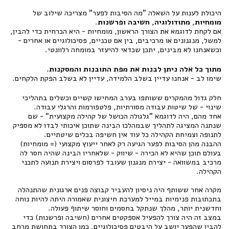
היכולת לענות על השאלה "מה הסיבות לפער" מצריכה שילוב של
מומחיות
,
מתודולוגיה, חשיבה ופרשנו
ת
.
אם לקחת לדוגמא את הצורך הראשון, מומחיות - היא הכרחית כדי להבין,
למשל, מנגנונים או מרכיבים, בין אם טכניים, פסיכולוגיים או אחרים -
וכשאנחנו לא מבינים, יתכן שכדאי להיעזר במומחה רלוונטי.
מתוך כל אלה ניתן לבנות את מפת התובנות והמסקנות.
שימו לב - אנחנו עדיין בשלב הלמידה, עדיין לא בשלב הפקת הלקחים.
חלק גדול מהמקרים ששותפו בערב המחישו קשיים וכשלים בתהליכי
שינוי - של שיטות עבודה מסורתיות, פלטפורמות והרגלי עבודה.
אחד מהם, היה לדוגמא "גלגולה הכושל של קהילה מקצועית" - שם
שנתנה המציגה לתהליך שבמהלכו הבינה שתוכן איכותי לבדו לא מספיק
לתנופה וצמיחת הקהילה כל עוד אין חשיפה בכלים שיטתיים.
ההבנה מהן הסיבות לפער הגיעה רק לאחר ייעוץ מקצועי (= מומחיות)
בעולם תוכן שהיא לא הכירה - שיווק - שלאחריו הבינה שהיה חסר לה
מרכיב במשוואה - יצירת מנגנון שעובד לפרסום ויצירת תנועה לתכני
הקהילה.
מקרה אחר ששותף היה ניסיון להעביר קבוצה פנים ארגונית שהתנהלה
בתכתובות פנימיות במייל למערכת חיצונית שאמורה היתה להיות נוחה
וחדשנית יותר, מהלך שנתקל בחסמים וחוסר שיתוף פעולה.
במצב זה היה צורך להפעיל אספקטים אחרים (חשיבה ופרשנות) כדי
להבין שהפער יושב על היבטים פסיכולוגיים, כמו הצורך בתחושת מרחב