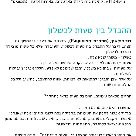
מיטאפ #11, קהילת ניהול ידע בארגונים, באירוח ארגון "פעמונים"
ההבדל בין טעות לכשלון
דני קולטון, (מחברת Payoneer),
שהנחה את הערב ובהמשך גם
הציג, דיבר על ההבדל בין טעות לכשלון, והעובדה שלא כל טעות מובילה
בהכרח לכשלון.
כשלון - משהו שלא צלח.
טעות - החלטה לא נכונה שנלקחה איפשהו על הדרך.
על טעויות שבהן לא כשלנו, יתכן שלעולם לא נדע. חלקן אפילו מובילות
להצלחות.
על אלה שכן הובילו לתוצאות לא רצויות, שווה להתעכב, לחשוב ולקבל
החלטות חדשות.
החיים מלאים טעויות. האם כל טעות כדאי לתחקר?
התשובה היא לא. או לא תמיד.
בגדול אפשר לחלק את הטעויות בחלוקה גסה לשני סוגים: אלה שאנחנו
איכשהו מקבלים באהבה, או לפחות בהבנה, ואלה ש... פחות. גם אם טמון
בהן פוטנציאל ללמידה, התפתחות וחדשנות.
את הסוג הראשון שפיגלר המשיג כ: "טעות אופיינית" - חויה אישית,